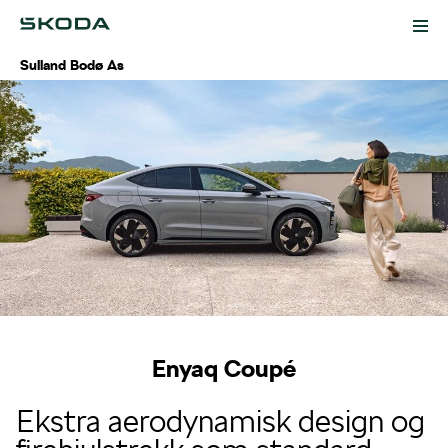
Sulland Bodø As
Biler
Modeller
Kampanjer
Lagerbiler
Verkstedtjenester
Bruktbil
Bestill verkstedtime
Kontakt
Enyaq Coupé
Bestill prøvekjøring
5+ Originalservice
Ansatte
Ekstra aerodynamisk design og
Biltilbehør
EU-kontroll
Om oss