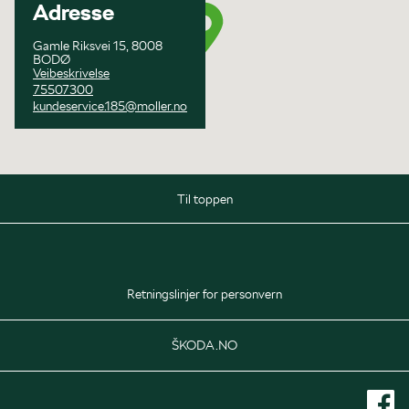
Adresse
Gamle Riksvei 15, 8008
BODØ
Veibeskrivelse
75507300
kundeservice.185@moller.no
Til toppen
Salg
Mandag - Fredag
08:00 - 16:30
Retningslinjer for personvern
Lørdag
10:00 - 14:00
ŠKODA.NO
Delelager
Mandag - Fredag
08:00 - 16:00