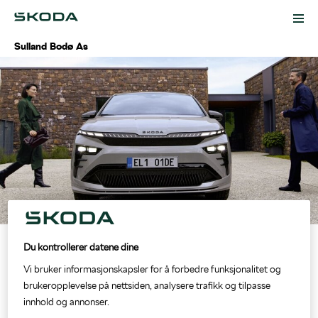
Sulland Bodø As
Biler
Modeller
Kampanjer
Lagerbiler
Verkstedtjenester
Bruktbil
Bestill verkstedtime
Kontakt
Du kontrollerer datene dine
Om oss
Vi bruker informasjonskapsler for å forbedre funksjonalitet og
Bestill prøvekjøring
5+ Originalservice
Ansatte
brukeropplevelse på nettsiden, analysere trafikk og tilpasse
Hos Sulland Bodø får du alt du trenger til din Škoda.
innhold og annonser.
Biltilbehør
EU-kontroll
Om oss