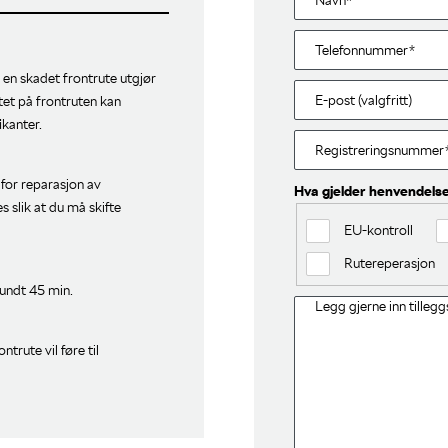
g en skadet frontrute utgjør
ltet på frontruten kan
ikanter.
 for reparasjon av
Hva gjelder henvendels
 slik at du må skifte
EU-kontroll
Rutereperasjon
rundt 45 min.
ntrute vil føre til