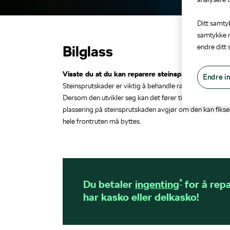
Ditt samty
samtykke n
Bilglass
endre ditt
Visste du at du kan reparere steinsprutskader eller 
Endre in
Steinsprutskader er viktig å behandle raskt for å unngå
Dersom den utvikler seg kan det fører til at hele frontru
plassering på steinsprutskaden avgjør om den kan fikse
hele frontruten må byttes.
*
Du betaler
ingenting
for å repa
har kasko eller delkasko!