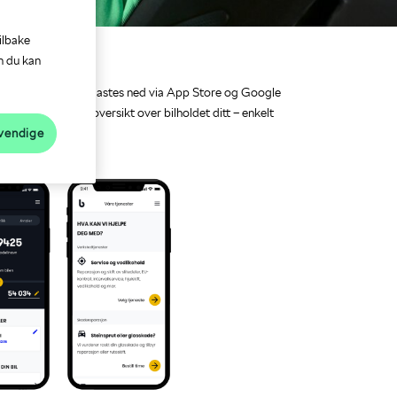
ilbake
n du kan
hold
og en app som kan lastes ned via App Store og Google
len har du alltid oversikt over bilholdet ditt – enkelt
vendige