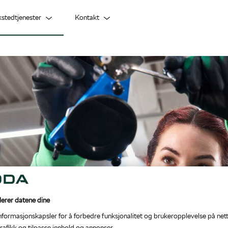
kstedtjenester
Kontakt
Lagerbiler
5+ Originalservice
Om oss
Bestill prøvekjøring
Dekkhotell
Bygg bil
Mobilitetsgaranti
Prislister og brosjyrer
lerer datene dine
informasjonskapsler for å forbedre funksjonalitet og brukeropplevelse på nett
rafikk og tilpasse innhold og annonser.