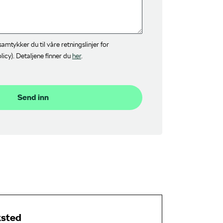
amtykker du til våre retningslinjer for
icy). Detaljene finner du
her
.
Send inn
ksted