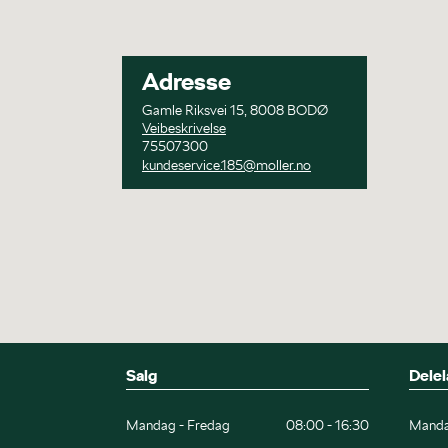
Adresse
Gamle Riksvei 15, 8008 BODØ
Veibeskrivelse
75507300
kundeservice.185@moller.no
Salg
Delel
Mandag - Fredag
08:00 - 16:30
Manda