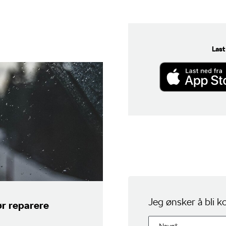
Last
Jeg ønsker å bli k
ør reparere