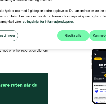
kke hjelper oss med å gi deg en bedre opplevelse. Du kan endre eller trekke t
år som helst. Les mer om hvordan vi bruker informasjonskapsler og hvorda
Alltid åpen - for et enklere bil
 samtykke i våre
retningslinjer for informasjonskapsler.
Bilhold er både en webtjeneste 
Play. Med denne tjenesten på mobi
skifte bilglass hos oss?
nstillinger
Godta alle
Kun nød
og greit.
 at skaden sprekker opp ytterligere.
ten må skiftes. Størrelse og
s med en enkel reparasjon eller om
rere ruten når du